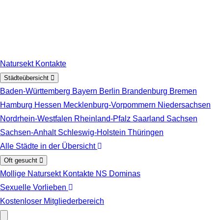
Zum Hauptinhalt springen
Natursekt Kontakte
Städteübersicht
Baden-Württemberg
Bayern
Berlin
Brandenburg
Bremen
Hamburg
Hessen
Mecklenburg-Vorpommern
Niedersachsen
Nordrhein-Westfalen
Rheinland-Pfalz
Saarland
Sachsen
Sachsen-Anhalt
Schleswig-Holstein
Thüringen
Alle Städte in der Übersicht
Oft gesucht
Mollige Natursekt Kontakte
NS Dominas
Sexuelle Vorlieben
Kostenloser Mitgliederbereich