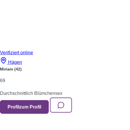
Verifiziert
online
Hägen
Miriam
(42)
69
Durchschnittlich
Blümchensex
Profil
zum Profil