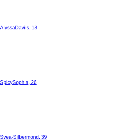
AlyssaDaviis, 18
SpicySophia, 26
Svea-Silbermond, 39