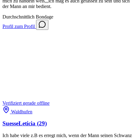
mich zu händeln weis,,,ich mag es auch gefässelt zu sein und sich
der Mann an mir bedient.
Durchschnittlich
Bondage
Profil
zum Profil
Verifiziert
gerade offline
Waldhufen
SuesseLeticia
(29)
Ich habe viele z.B es erregt mich, wenn der Mann seinen Schwanz