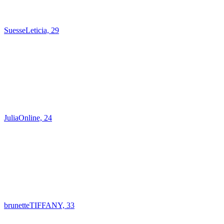
SuesseLeticia, 29
JuliaOnline, 24
brunetteTIFFANY, 33