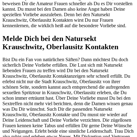
beweisen Dir die Amateur Frauen schneller als Du es Dir vorstellen
kannst. Du musst bei den Damen also keine Angst haben Deine
speziellen Vorliebe auszuleben. Denn bei den Natursekt
Krauschwitz, Oberlausitz Kontakten wirst Du nur Frauen
kennenlernen, die wirklich heiß auf die besondere Vorliebe sind.
Melde Dich bei den Natursekt
Krauschwitz, Oberlausitz Kontakten
Bist Du ein Fan von natürlichen Säften? Dann möchtest Du doch
sicherlich Deine Vorliebe erfüllen. Die Lust sich mit Natursekt
liebenden Frauen zu treffen wird Dir bei den Natursekt
Krauschwitz, Oberlausitz Kontaktanzeigen sehr schnell erfüllt. Du
erlebst nicht nur die Stadt Krauschwitz, Oberlausitz von ihrer
schönen Seite, sondern kannst auch entsprechend die aufregenden
sexuellen Spritztour in Krauschwitz, Oberlausitz erleben, die Du
schon immer erträumt hast. Über Deine Vorliebe musst Du bei den
Sextreffen nicht mehr viel berichten, denn die Damen wissen genau
was Du Dir wünschst. Such Dir die passenden Natursekt
Krauschwitz, Oberlausitz Kontakte und Du musst nie wieder auf
Deine Leidenschaft und Deine Vorliebe verzichten. Die zügellosen
Frauen kennen keine Tabus und erfüllen Dir gerne Deine Wünsche
und Neigungen. Erlebt beide eine sinnliche Leidenschaft. Trau Dich
also ruhig und erleben etwas Neues. Mit Diskretion und Vertrauen