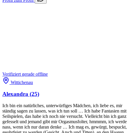
Profil
zum Profil
Verifiziert
gerade offline
Wittichenau
Alexandra
(25)
Ich bin ein natürliches, unterwürfiges Mädchen, ich liebe es, mir
ständig sagen zu lassen, was ich tun soll … Ich habe Fantasien mit
Seilspielen, das habe ich noch nie versucht. Vielleicht bin ich ganz
gefesselt und jemand gibt mir Orgasmusfolter, hmmmm, ich werde
nass, wenn ich nur daran denke … Ich mag es, gewürgt, bespuckt,
geohrfeigt zu werden (Gesicht, Arsch und Titten), an den Haaren