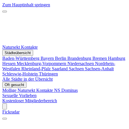
Zum Hauptinhalt springen
Natursekt Kontakte
Städteübersicht
Baden-Württemberg
Bayern
Berlin
Brandenburg
Bremen
Hamburg
Hessen
Mecklenburg-Vorpommern
Niedersachsen
Nordrhein-
Westfalen
Rheinland-Pfalz
Saarland
Sachsen
Sachsen-Anhalt
Schleswig-Holstein
Thüringen
Alle Städte in der Übersicht
Oft gesucht
Mollige Natursekt Kontakte
NS Dominas
Sexuelle Vorlieben
Kostenloser Mitgliederbereich
Fickradar