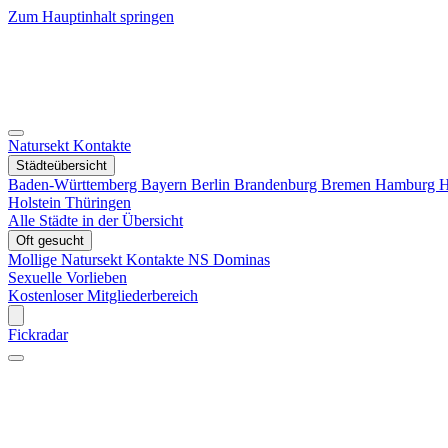
Zum Hauptinhalt springen
Natursekt Kontakte
Städteübersicht
Baden-Württemberg
Bayern
Berlin
Brandenburg
Bremen
Hamburg
H
Holstein
Thüringen
Alle Städte in der Übersicht
Oft gesucht
Mollige Natursekt Kontakte
NS Dominas
Sexuelle Vorlieben
Kostenloser Mitgliederbereich
Fickradar