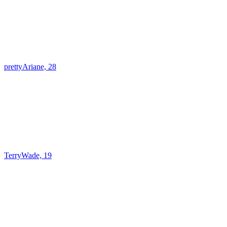
prettyAriane, 28
TerryWade, 19