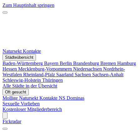
Zum Hauptinhalt springen
Natursekt Kontakte
Städteübersicht
Baden-Württemberg
Bayern
Berlin
Brandenburg
Bremen
Hamburg
Hessen
Mecklenburg-Vorpommern
Niedersachsen
Nordrhein-
Westfalen
Rheinland-Pfalz
Saarland
Sachsen
Sachsen-Anhalt
Schleswig-Holstein
Thüringen
Alle Städte in der Übersicht
Oft gesucht
Mollige Natursekt Kontakte
NS Dominas
Sexuelle Vorlieben
Kostenloser Mitgliederbereich
Fickradar