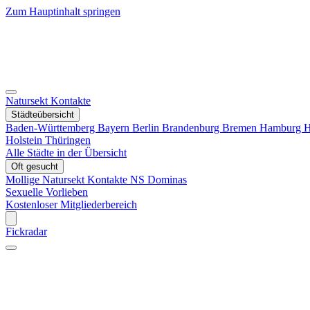
Zum Hauptinhalt springen
Natursekt Kontakte
Städteübersicht
Baden-Württemberg
Bayern
Berlin
Brandenburg
Bremen
Hamburg
H
Holstein
Thüringen
Alle Städte in der Übersicht
Oft gesucht
Mollige Natursekt Kontakte
NS Dominas
Sexuelle Vorlieben
Kostenloser Mitgliederbereich
Fickradar