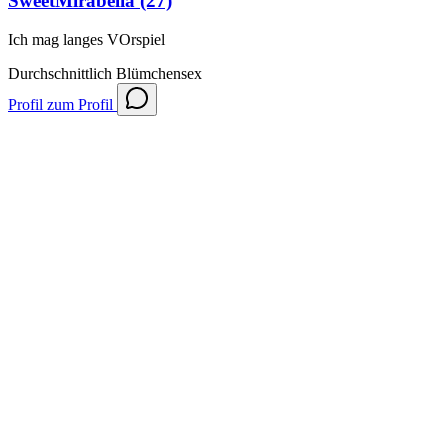
SweetMirabelia
(27)
Ich mag langes VOrspiel
Durchschnittlich
Blümchensex
Profil
zum Profil