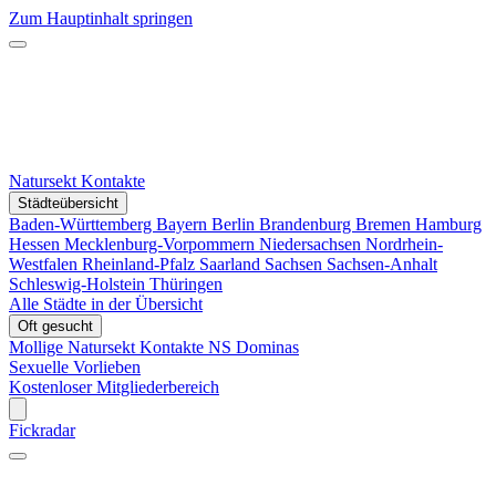
Zum Hauptinhalt springen
Natursekt Kontakte
Städteübersicht
Baden-Württemberg
Bayern
Berlin
Brandenburg
Bremen
Hamburg
Hessen
Mecklenburg-Vorpommern
Niedersachsen
Nordrhein-
Westfalen
Rheinland-Pfalz
Saarland
Sachsen
Sachsen-Anhalt
Schleswig-Holstein
Thüringen
Alle Städte in der Übersicht
Oft gesucht
Mollige Natursekt Kontakte
NS Dominas
Sexuelle Vorlieben
Kostenloser Mitgliederbereich
Fickradar