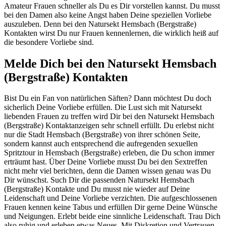
Amateur Frauen schneller als Du es Dir vorstellen kannst. Du musst
bei den Damen also keine Angst haben Deine speziellen Vorliebe
auszuleben. Denn bei den Natursekt Hemsbach (Bergstraße)
Kontakten wirst Du nur Frauen kennenlernen, die wirklich heiß auf
die besondere Vorliebe sind.
Melde Dich bei den Natursekt Hemsbach
(Bergstraße) Kontakten
Bist Du ein Fan von natürlichen Säften? Dann möchtest Du doch
sicherlich Deine Vorliebe erfüllen. Die Lust sich mit Natursekt
liebenden Frauen zu treffen wird Dir bei den Natursekt Hemsbach
(Bergstraße) Kontaktanzeigen sehr schnell erfüllt. Du erlebst nicht
nur die Stadt Hemsbach (Bergstraße) von ihrer schönen Seite,
sondern kannst auch entsprechend die aufregenden sexuellen
Spritztour in Hemsbach (Bergstraße) erleben, die Du schon immer
erträumt hast. Über Deine Vorliebe musst Du bei den Sextreffen
nicht mehr viel berichten, denn die Damen wissen genau was Du
Dir wünschst. Such Dir die passenden Natursekt Hemsbach
(Bergstraße) Kontakte und Du musst nie wieder auf Deine
Leidenschaft und Deine Vorliebe verzichten. Die aufgeschlossenen
Frauen kennen keine Tabus und erfüllen Dir gerne Deine Wünsche
und Neigungen. Erlebt beide eine sinnliche Leidenschaft. Trau Dich
also ruhig und erleben etwas Neues. Mit Diskretion und Vertrauen